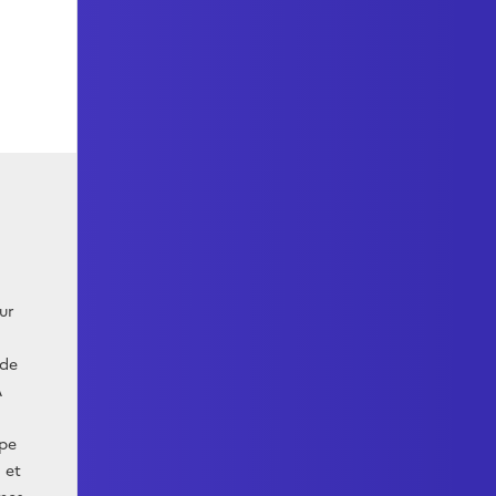
ur
 de
A
ipe
 et