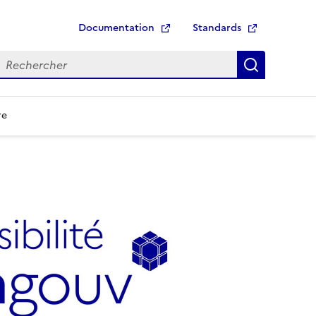
Documentation
Standards
echerche
Recherch
re