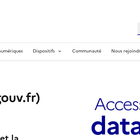
R
 numériques
Dispositifs
Communauté
Nous rejoind
gouv.fr)
et la