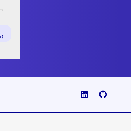
es
r)
Linkedin
Github