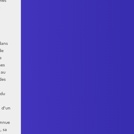
mes
t
r
dans
de
e
ses
 au
des
 du
 d’un
onnue
, sa