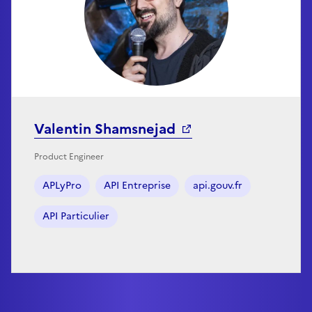
Valentin Shamsnejad
Product Engineer
APLyPro
API Entreprise
api.gouv.fr
API Particulier