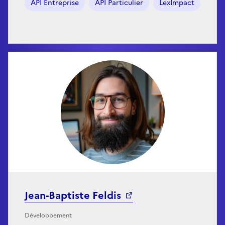
API Entreprise
API Particulier
LexImpact
Jean-Baptiste Feldis
Développement