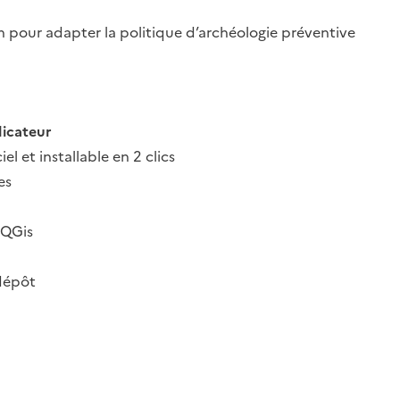
n pour adapter la politique d’archéologie préventive
dicateur
el et installable en 2 clics
es
 QGis
dépôt