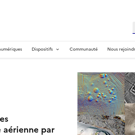
R
 numériques
Dispositifs
Communauté
Nous rejoind
tes
 aérienne par