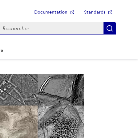
Documentation
Standards
echerche
Recherch
re