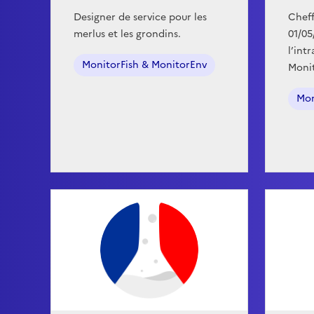
Designer de service pour les
Chef
merlus et les grondins.
01/05
l’int
MonitorFish & MonitorEnv
Monit
Mon