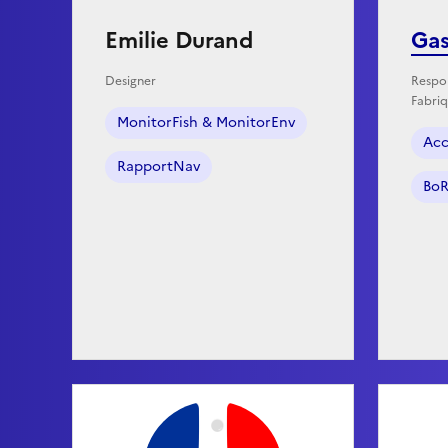
Emilie Durand
Gas
Designer
Respon
Fabri
MonitorFish & MonitorEnv
Acc
RapportNav
BoR