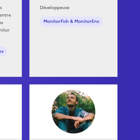
s
Développeuse
entre
MonitorFish & MonitorEnv
es
nitor
nv