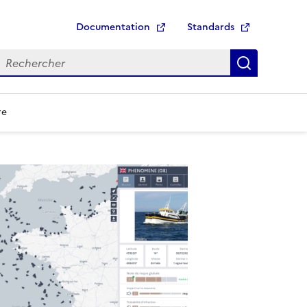
Documentation
Standards
echerche
Recherch
re