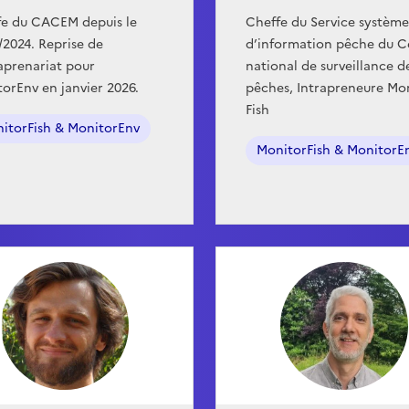
fe du CACEM depuis le
Cheffe du Service système
/2024. Reprise de
d’information pêche du C
raprenariat pour
national de surveillance d
orEnv en janvier 2026.
pêches, Intrapreneure Mo
Fish
itorFish & MonitorEnv
MonitorFish & MonitorE