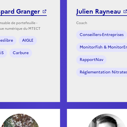
pard Granger
Julien Rayneau
sable de portefeuille -
Coach
que numérique du MTECT
Conseillers-Entreprises
eslibre
AIGLE
MonitorFish & MonitorE
iS
Carbure
RapportNav
Réglementation Nitrate