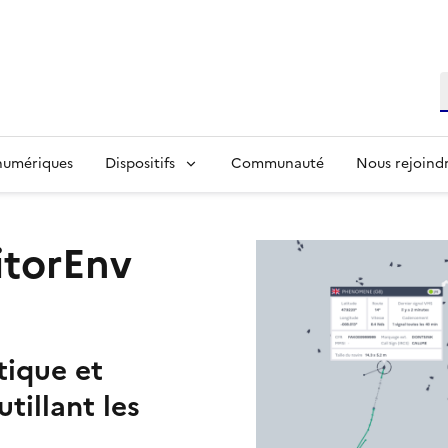
R
 numériques
Dispositifs
Communauté
Nous rejoind
itorEnv
tique et
tillant les